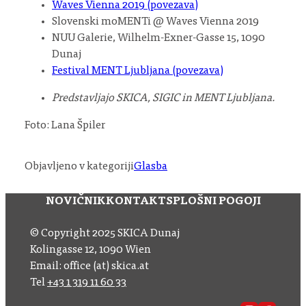
Waves Vienna 2019 (povezava)
Slovenski moMENTi @ Waves Vienna 2019
NUU Galerie, Wilhelm-Exner-Gasse 15, 1090
Dunaj
Festival MENT Ljubljana (povezava)
Predstavljajo SKICA, SIGIC in MENT Ljubljana.
Foto: Lana Špiler
Objavljeno v kategoriji
Glasba
NOVIČNIK
KONTAKT
SPLOŠNI POGOJI
© Copyright 2025 SKICA Dunaj
Kolingasse 12, 1090 Wien
Email: office (at) skica.at
Tel
+43 1 319 11 60 33