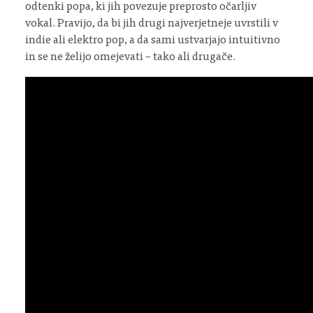
odtenki popa, ki jih povezuje preprosto očarljiv
vokal. Pravijo, da bi jih drugi najverjetneje uvrstili v
indie ali elektro pop, a da sami ustvarjajo intuitivno
in se ne želijo omejevati – tako ali drugače.