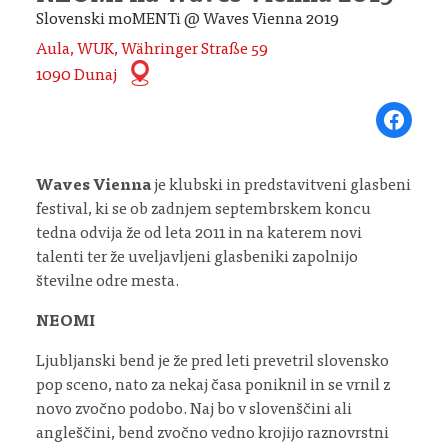
Slovenski moMENTi @ Waves Vienna 2019
Aula, WUK, Währinger Straße 59
1090 Dunaj
Share on Fa
Waves Vienna
je klubski in predstavitveni glasbeni
festival, ki se ob zadnjem septembrskem koncu
tedna odvija že od leta 2011 in na katerem novi
talenti ter že uveljavljeni glasbeniki zapolnijo
številne odre mesta.
NEOMI
Ljubljanski bend je že pred leti prevetril slovensko
pop sceno, nato za nekaj časa poniknil in se vrnil z
novo zvočno podobo. Naj bo v slovenščini ali
angleščini, bend zvočno vedno krojijo raznovrstni