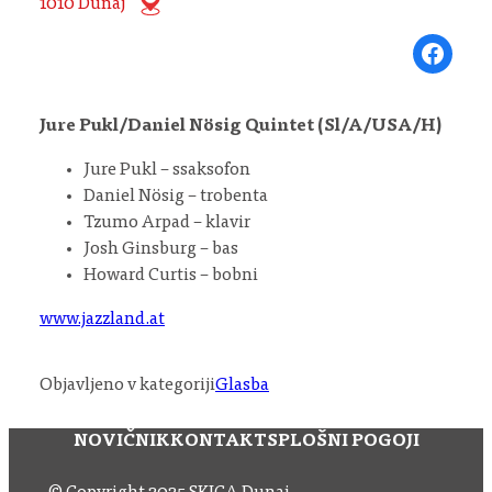
1010 Dunaj
Share on Fa
Jure Pukl/Daniel Nösig Quintet (Sl/A/USA/H)
Jure Pukl – ssaksofon
Daniel Nösig – trobenta
Tzumo Arpad – klavir
Josh Ginsburg – bas
Howard Curtis – bobni
www.jazzland.at
Objavljeno v kategoriji
Glasba
NOVIČNIK
KONTAKT
SPLOŠNI POGOJI