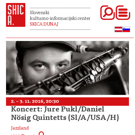
Slovenski
kulturno-informacijski center
SKICA DUNAJ
2. – 3. 11. 2016, 20:30
Koncert: Jure Pukl/Daniel
Nösig Quintetts (Sl/A/USA/H)
Jazzland