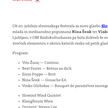
Ob 20. jubileju slovenskega festivala za novo glasbo
Slo
mlada in mednarodno pripoznana
Nina Šenk
ter
Vink
Ljubljani, v ORF Raidokulturhausu pa bota doživeli še a
zvočnih elementov, v okviru katerih vsako od petih glas
Program:
Vito Žuraj — Contour
Beat Furrer — Retour an dich
Enno Poppe — Brot
Nina Šenk — Gouache EA
Vinko Globokar — Bouquet de paramètres sauvag
Slowind Wind Quintet
Klangforum Wien
Dirigent: Steven Loy