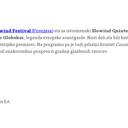
wind Festival
(Povezava)
sta za istoimenski
Slowind Quinte
o Globokar
, legenda evropske avantgarde. Novi deli sta bili kr
vstrijsko premiero. Na programu pa je tudi pihalni kvintet
Coun
bil enakovredno prispeva h gradnji glasbenih vzorcev.
es EA