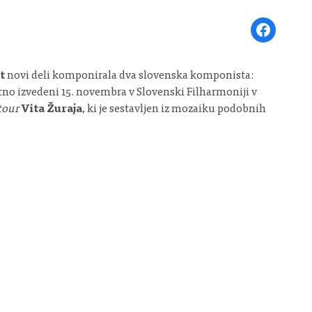
Share on Face
t
novi deli komponirala dva slovenska komponista:
stno izvedeni 15. novembra v Slovenski Filharmoniji v
tour
Vita Žuraja
, ki je sestavljen iz mozaiku podobnih