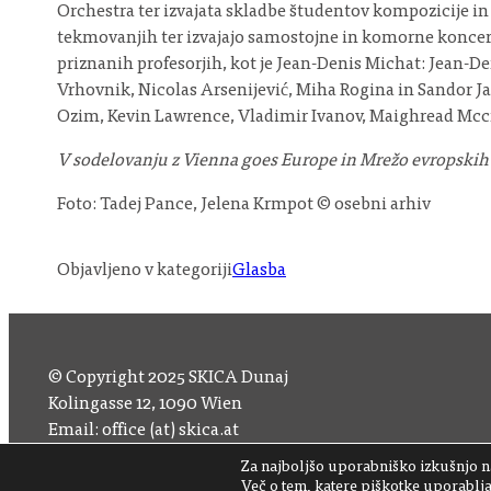
Orchestra ter izvajata skladbe študentov kompozicije i
tekmovanjih ter izvajajo samostojne in komorne koncerte 
priznanih profesorjih, kot je Jean-Denis Michat: Jean-D
Vrhovnik, Nicolas Arsenijević, Miha Rogina in Sandor 
Ozim, Kevin Lawrence, Vladimir Ivanov, Maighread Mccr
V sodelovanju z Vienna goes Europe in Mrežo evropskih
Foto: Tadej Pance, Jelena Krmpot © osebni arhiv
Objavljeno v kategoriji
Glasba
© Copyright 2025 SKICA Dunaj
Kolingasse 12, 1090 Wien
Email: office (at) skica.at
Tel
+43 1 319 11 60 33
Za najboljšo uporabniško izkušnjo na
Več o tem, katere piškotke uporabljam