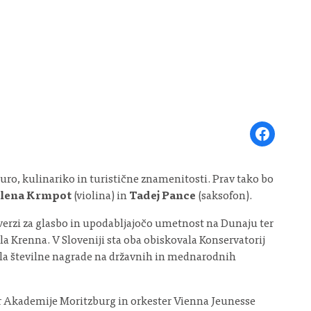
Share on Face
uro, kulinariko in turistične znamenitosti. Prav tako bo
elena Krmpot
(violina) in
Tadej Pance
(saksofon).
verzi za glasbo in upodabljajočo umetnost na Dunaju ter
la Krenna. V Sloveniji sta oba obiskovala Konservatorij
jila številne nagrade na državnih in mednarodnih
ter Akademije Moritzburg in orkester Vienna Jeunesse