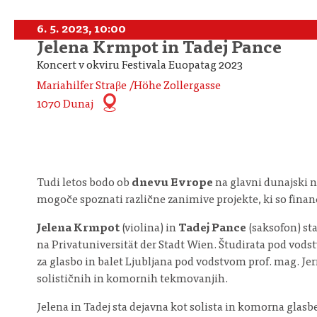
6. 5. 2023, 10:00
Jelena Krmpot in Tadej Pance
Koncert v okviru Festivala Euopatag 2023
Mariahilfer Straβe /Höhe Zollergasse
1070 Dunaj
Tudi letos bodo ob
dnevu Evrope
na glavni dunajski n
mogoče spoznati različne zanimive projekte, ki so finan
Jelena Krmpot
(violina) in
Tadej Pance
(saksofon) st
na Privatuniversität der Stadt Wien. Študirata pod vodst
za glasbo in balet Ljubljana pod vodstvom prof. mag. Je
solističnih in komornih tekmovanjih.
Jelena in Tadej sta dejavna kot solista in komorna glas