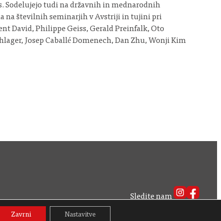
as. Sodelujejo tudi na državnih in mednarodnih
na številnih seminarjih v Avstriji in tujini pri
nt David, Philippe Geiss, Gerald Preinfalk, Oto
schlager, Josep Caballé Domenech, Dan Zhu, Wonji Kim
Sledite nam
Naročite se na naš novičnik
Zavrni
Nastavitve