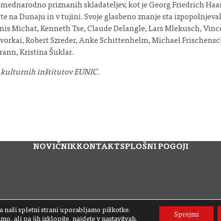
n mednarodno priznanih skladateljev, kot je Georg Friedrich Ha
na Dunaju in v tujini. Svoje glasbeno znanje sta izpopolnjevala 
enis Michat, Kenneth Tse, Claude Delangle, Lars Mlekusch, Vince
Javorkai, Robert Szreder, Anke Schittenhelm, Michael Frischen
ann, Kristina Šuklar.
 kulturnih inštitutov EUNIC.
NOVIČNIK
KONTAKT
SPLOŠNI POGOJI
 naši spletni strani uporabljamo piškotke.
Sprejmi
o, ali pa jih izklopite, najdete v
nastavitvah
.