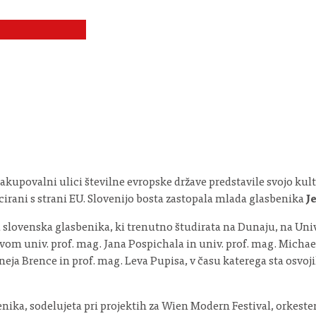
akupovalni ulici številne evropske države predstavile svojo kult
cirani s strani EU. Slovenijo bosta zastopala mlada glasbenika
J
a slovenska glasbenika, ki trenutno študirata na Dunaju, na Uni
vom univ. prof. mag. Jana Pospichala in univ. prof. mag. Michae
rneja Brence in prof. mag. Leva Pupisa, v času katerega sta osvo
benika, sodelujeta pri projektih za Wien Modern Festival, orkes