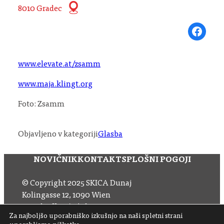
8010 Gradec
Share on Fa
www.elevate.at/zsamm
www.maja.klingt.org
Foto: Zsamm
Objavljeno v kategoriji
Glasba
NOVIČNIK
KONTAKT
SPLOŠNI POGOJI
© Copyright 2025 SKICA Dunaj
Kolingasse 12, 1090 Wien
Email: office (at) skica.at
Za najboljšo uporabniško izkušnjo na naši spletni strani
Tel
+43 1 319 11 60 33