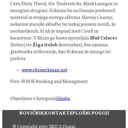
Cave/Dirty Three), the Tindersticks, Mark Lanegan in
mnogimi drugimi. Eckman bo na Dunaju predstavil
material iz svojega novega albuma
Harney County
,
nekatere starejše skladbe ter nekaj povsem novih, še
neobjavljenih, ki jih je napisal med Covid 19
karanteno. V Rhizu ga bosta spremljala
Blaž Celarec
(bobni) ter
Žiga Golob
(kontrabas), dva izjemna
glasbenika iz Slovenije, kjer Eckman že mnogo let
prebiva.
www.chriseckman.net
Foto: © ROK Booking and Managment
Objavljeno v kategoriji
Glasba
NOVIČNIK
KONTAKT
SPLOŠNI POGOJI
© Copyright 2025 SKICA Dunaj