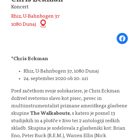
Chris Eckman
Koncert
Rhiz, U-Bahnbogen 37
1080 Dunaj
Share on Fa
*
Chris Eckman
Rhiz, U-Bahnbogen 37, 1080 Dunaj
24. september 2020 ob 20. uri
Pred začetkom svoje solokariere, je Chris Eckman
doživel svetovno slavo kot pisec, pevec in
multiinstrumentalist priznane ameriškega glasbene
skupine
The Walkabouts
, s katero je posnel 13
studijskih in 4 plošče v živo ter 2 antologiji redkih
skladb. Skupina je sodelovala z glasbeniki kot: Brian
Eno, Peter Buck (R.E.M.), Warren Ellis (Nick