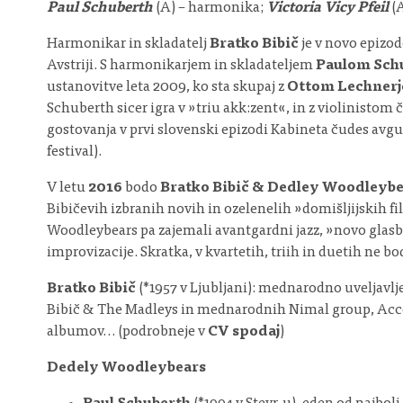
Paul Schuberth
(A) – harmonika;
Victoria Vicy Pfeil
(A
Harmonikar in skladatelj
Bratko Bibič
je v novo epizo
Avstriji. S harmonikarjem in skladateljem
Paulom Sch
ustanovitve leta 2009, ko sta skupaj z
Ottom Lechner
Schuberth sicer igra v »triu akk:zent«, in z violinistom
gostovanja v prvi slovenski epizodi Kabineta čudes avg
festival).
V letu
2016
bodo
Bratko Bibič & Dedley Woodleybe
Bibičevih izbranih novih in ozelenelih »domišljijskih 
Woodleybears pa zajemali avantgardni jazz, »novo glas
improvizacije. Skratka, v kvartetih, triih in duetih ne 
Bratko Bibič
(*1957 v Ljubljani): mednarodno uveljavl
Bibič & The Madleys in mednarodnih Nimal group, Accordio
albumov… (podrobneje v
CV spodaj
)
Dedely Woodleybears