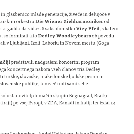
in glasbenico mlade generacije, živeče in delujoče v
karskim orkestru
Die Wiener Ziehharmoniker
od
-a-gadda-da-vida«. S saksofonistko
Vicy Pfeil
, s katero
, so formirali trio
Dedley Woodleybears
ob povodu
irali v Ljubljani, Izoli, Laborju in Novem mestu (Goga
čiji
predstavili nadgrajeni koncertni program
nega koncertnega nabora vseh članov tria Dedley
ti turške, slovaške, makedonske ljudske pesmi in
i slovenske publike, temveč tudi sami sebe.
 (so)ustanovitelj domačih skupin Begnagrad, Bratko
l) po vsej Evropi, v ZDA, Kanadi in Indiji ter izdal 13