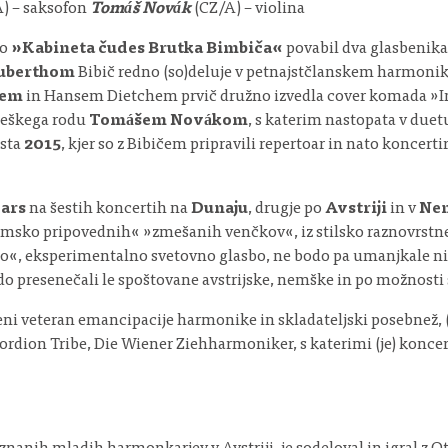
) – saksofon
Tomáš Novák
(CZ/A) – violina
do
»Kabineta čudes Brutka Bimbiča«
povabil dva glasbenika 
uberthom
Bibič redno (so)deluje v petnajstčlanskem harmoni
jem
in Hansem Dietchem prvič družno izvedla cover komada »In
 češkega rodu
Tomášem Novákom
, s katerim nastopata v duetu
usta
2015
, kjer so z Bibičem pripravili repertoar in nato koncert
ars
na šestih koncertih na
Dunaju
, drugje po
Avstriji
in v
Nem
filmsko pripovednih« »zmešanih venčkov«, iz stilsko raznovrst
bo«, eksperimentalno svetovno glasbo, ne bodo pa umanjkale ni
bodo presenečali le spoštovane avstrijske, nemške in po možnost
jeni veteran emancipacije harmonike in skladateljski posebnež,
n Tribe, Die Wiener Ziehharmoniker, s katerimi (je) koncertira(