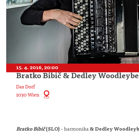
15. 4. 2016, 20:00
Bratko Bibič & Dedley Woodleybe
Das Dorf
1030 Wien
Bratko Bibič
(SLO)
– harmonika
& Dedley Woodleyb