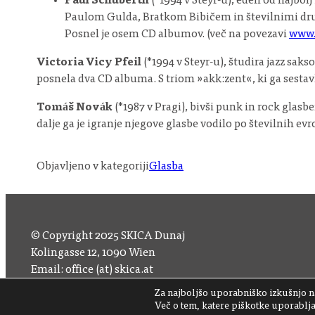
Paul Schuberth
(*1994 v Steyr-u), eden od najbol
Paulom Gulda, Bratkom Bibičem in številnimi drugimi.
Posnel je osem CD albumov. (več na povezavi
www.
Victoria Vicy Pfeil
(*1994 v Steyr-u), študira jazz sak
posnela dva CD albuma. S triom »akk:zent«, ki ga sestav
Tomáš Novák
(*1987 v Pragi), bivši punk in rock glasb
dalje ga je igranje njegove glasbe vodilo po številnih ev
Objavljeno v kategoriji
Glasba
© Copyright 2025 SKICA Dunaj
Kolingasse 12, 1090 Wien
Email: office (at) skica.at
Tel
+43 1 319 11 60 33
Za najboljšo uporabniško izkušnjo na
Več o tem, katere piškotke uporabljam