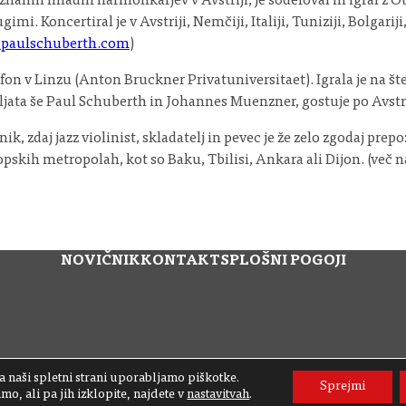
j znanih mladih harmonkarjev v Avstriji, je sodeloval in igral 
 Koncertiral je v Avstriji, Nemčiji, Italiji, Tuniziji, Bolgariji,
paulschuberth.com
)
sofon v Linzu (Anton Bruckner Privatuniversitaet). Igrala je na št
ljata še Paul Schuberth in Johannes Muenzner, gostuje po Avstrij
enik, zdaj jazz violinist, skladatelj in pevec je že zelo zgodaj p
ropskih metropolah, kot so Baku, Tbilisi, Ankara ali Dijon. (več 
NOVIČNIK
KONTAKT
SPLOŠNI POGOJI
 naši spletni strani uporabljamo piškotke.
Sprejmi
o, ali pa jih izklopite, najdete v
nastavitvah
.