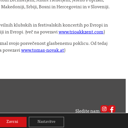
z Ottom Lechnerjem, André Hellerjem, Jeleno Popržan,
 Makedoniji, Srbiji, Bosni in Hercegovini in v Sloveniji.
evilnih klubskih in festivalskih koncertih po Evropi in
i in Evropi. (več na povezavi
www.trioakkzent.com
)
repoznal svojo posvečenost glasbenemu poklicu. Od tedaj
na povezavi
www.tomas-novak.at
)
Sledite nam
Naročite se na naš novičnik
Zavrni
Nastavitve