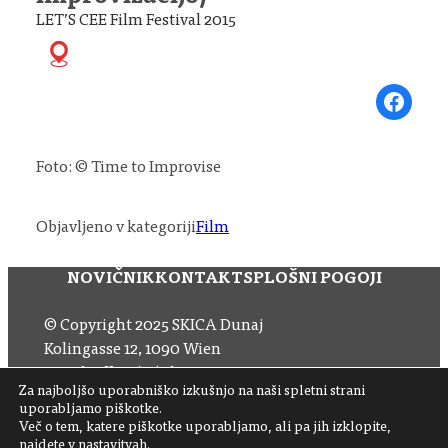
LET’S CEE Film Festival 2015
Share on Fa
Foto: © Time to Improvise
Objavljeno v kategoriji
Film
NOVIČNIK
KONTAKT
SPLOŠNI POGOJI
© Copyright 2025 SKICA Dunaj
Kolingasse 12, 1090 Wien
Email: office (at) skica.at
Za najboljšo uporabniško izkušnjo na naši spletni strani
Tel
+43 1 319 11 60 33
uporabljamo piškotke.
Več o tem, katere piškotke uporabljamo, ali pa jih izklopite,
najdete v
nastavitvah
.