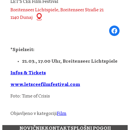
LET’S CEE Film Festival
Breitenseer Lichtspiele, Breitenseer Straße 21
1140 Dunaj
Share on Fa
*
Spielzeit:
21.03., 17.00 Uhr, Breitenseer Lichtspiele
Infos & Tickets
www.letsceefilmfestival.com
Foto: Time of Crisis
Objavljeno v kategoriji
Film
NOVIČNIK
KONTAKT
SPLOŠNI POGOJI