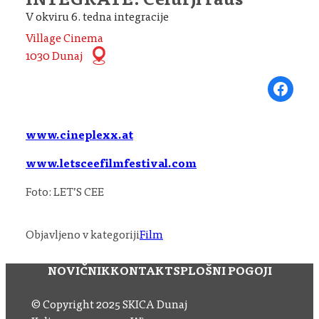
INTEGRATE: Čefurji raus
V okviru 6. tedna integracije
Village Cinema
1030 Dunaj
Share on Fa
www.cineplexx.at
www.letsceefilmfestival.com
Foto: LET’S CEE
Objavljeno v kategoriji
Film
NOVIČNIK
KONTAKT
SPLOŠNI POGOJI
© Copyright 2025 SKICA Dunaj