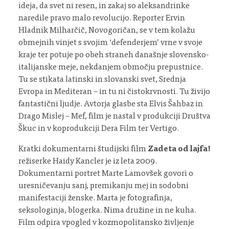
ideja, da svet ni resen, in zakaj so aleksandrinke
naredile pravo malo revolucijo. Reporter Ervin
Hladnik Milharčič, Novogoričan, se v tem kolažu
obmejnih vinjet s svojim ‘defenderjem’ vrne v svoje
kraje ter potuje po obeh straneh današnje slovensko-
italijanske meje, nekdanjem območju prepustnice.
Tu se stikata latinski in slovanski svet, Srednja
Evropa in Mediteran – in tu ni čistokrvnosti. Tu živijo
fantastični ljudje. Avtorja glasbe sta Elvis Šahbaz in
Drago Mislej – Mef, film je nastal v produkciji Društva
Škuc in v koprodukciji Dera Film ter Vertigo.
Kratki dokumentarni študijski film
Zadeta od lajfa!
režiserke Haidy Kancler je iz leta 2009.
Dokumentarni portret Marte Lamovšek govori o
uresničevanju sanj, premikanju mej in sodobni
manifestaciji ženske. Marta je fotografinja,
seksologinja, blogerka. Nima družine in ne kuha.
Film odpira vpogled v kozmopolitansko življenje