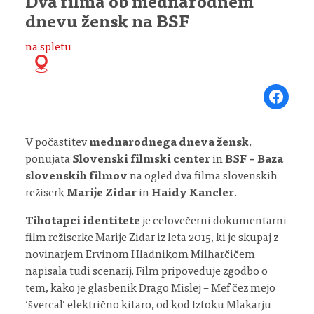
Dva filma ob mednarodnem
dnevu žensk na BSF
na spletu
Share on Fa
V počastitev
mednarodnega dneva žensk
,
ponujata
Slovenski filmski center
in
BSF – Baza
slovenskih filmov
na ogled dva filma slovenskih
režiserk
Marije Zidar
in
Haidy Kancler
.
Tihotapci identitete
je celovečerni dokumentarni
film režiserke Marije Zidar iz leta 2015, ki je skupaj z
novinarjem Ervinom Hladnikom Milharčičem
napisala tudi scenarij. Film pripoveduje zgodbo o
tem, kako je glasbenik Drago Mislej – Mef čez mejo
‘švercal’ električno kitaro, od kod Iztoku Mlakarju