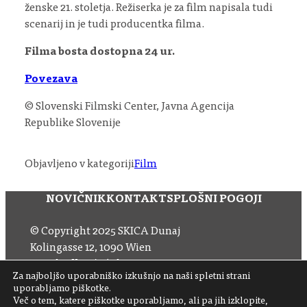
ženske 21. stoletja. Režiserka je za film napisala tudi
scenarij in je tudi producentka filma.
Filma bosta dostopna 24 ur.
Povezava
© Slovenski Filmski Center, Javna Agencija
Republike Slovenije
Objavljeno v kategoriji
Film
NOVIČNIK
KONTAKT
SPLOŠNI POGOJI
© Copyright 2025 SKICA Dunaj
Kolingasse 12, 1090 Wien
Email: office (at) skica.at
Za najboljšo uporabniško izkušnjo na naši spletni strani
Tel
+43 1 319 11 60 33
uporabljamo piškotke.
Več o tem, katere piškotke uporabljamo, ali pa jih izklopite,