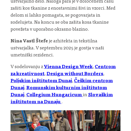
ustvarjalno delo. Naloga para je v določenem času
zašiti kos tkanine z enostavnimi šivi in vzorci. Med
delom si lahko pomagata, se pogovarjata in
sodelujeta. Na koncu se oba zašita kosa tkanine
povežeta v uporabno okrasno blazino.
Nina Vastl Štefe
je arhitekta in tekstilna
ustvarjalka. V septembru 2025 je gostja v naši
umetniški rezidenci.
V sodelovanju z
Vienna Design Week
,
Centrom
za kreativnost
,
Design without Borders
,
Poljskim inštitutom Dunaj
,
Češkim centrom
Dunaj
,
Romunskim kulturnim inštitutom
Dunaj
,
Collegium Hungaricum
in
Slovaškim
inštitutom na Dunaju
.