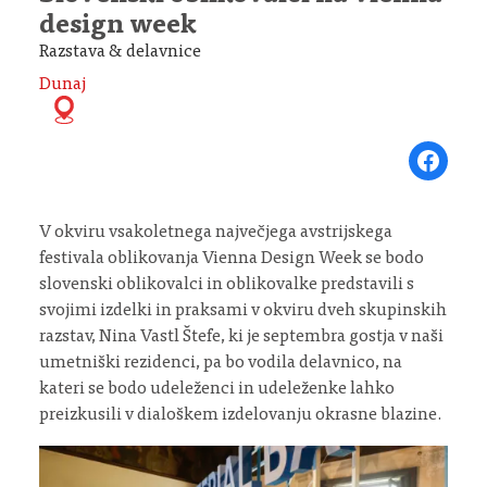
design week
Razstava & delavnice
Dunaj
Share on Fa
V okviru vsakoletnega največjega avstrijskega
festivala oblikovanja Vienna Design Week se bodo
slovenski oblikovalci in oblikovalke predstavili s
svojimi izdelki in praksami v okviru dveh skupinskih
razstav, Nina Vastl Štefe, ki je septembra gostja v naši
umetniški rezidenci, pa bo vodila delavnico, na
kateri se bodo udeleženci in udeleženke lahko
preizkusili v dialoškem izdelovanju okrasne blazine.