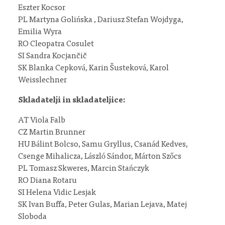
Eszter Kocsor
PL Martyna Golińska , Dariusz Stefan Wojdyga,
Emilia Wyra
RO Cleopatra Cosulet
SI Sandra Kocjančič
SK Blanka Cepková, Karin Šusteková, Karol
Weisslechner
Skladatelji in skladateljice:
AT Viola Falb
CZ Martin Brunner
HU Bálint Bolcso, Samu Gryllus, Csanád Kedves,
Csenge Mihalicza, László Sándor, Márton Szőcs
PL Tomasz Skweres, Marcin Stańczyk
RO Diana Rotaru
SI Helena Vidic Lesjak
SK Ivan Buffa, Peter Gulas, Marian Lejava, Matej
Sloboda