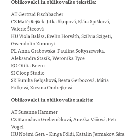
Oblikovalci in oblikovalke tekstila:
AT Gertrud Fischbacher
CZ Matěj Rejšek, Jitka Škopová, Klára Spišková,
Valerie Štecová
HU Viola Balázs, Evelin Horváth, Szilvia Szigeti,
Gwendolin Zimonyi
PL Anna Grabowska, Paulina Sołtyszewska,
Aleksandra Stasik, Weronika Tyce
RO Otilia Boeru
SI Oloop Studio
SK Eunika Bebjaková, Beata Gerbocová, Mária
Fulková, Zuzana Ondrejková
Oblikovalci in oblikovalke nakita:
AT Susanne Hammer
CZ Stanislava Grebeníčková, Anežka Váňová, Petr
Vogel
HU Noémi Gera – Kinga Földi, Katalin Jermakov, Sára