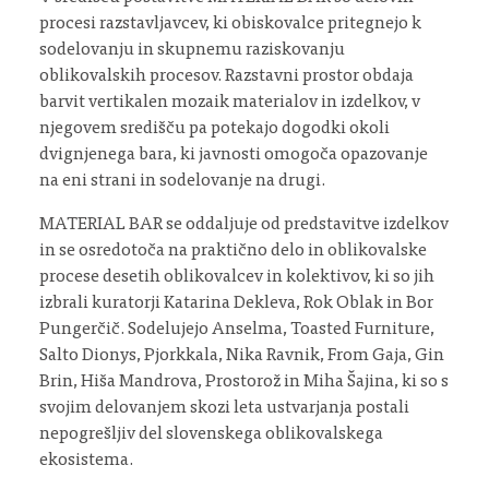
procesi razstavljavcev, ki obiskovalce pritegnejo k
sodelovanju in skupnemu raziskovanju
oblikovalskih procesov. Razstavni prostor obdaja
barvit vertikalen mozaik materialov in izdelkov, v
njegovem središču pa potekajo dogodki okoli
dvignjenega bara, ki javnosti omogoča opazovanje
na eni strani in sodelovanje na drugi.
MATERIAL BAR se oddaljuje od predstavitve izdelkov
in se osredotoča na praktično delo in oblikovalske
procese desetih oblikovalcev in kolektivov, ki so jih
izbrali kuratorji Katarina Dekleva, Rok Oblak in Bor
Pungerčič. Sodelujejo Anselma, Toasted Furniture,
Salto Dionys, Pjorkkala, Nika Ravnik, From Gaja, Gin
Brin, Hiša Mandrova, Prostorož in Miha Šajina, ki so s
svojim delovanjem skozi leta ustvarjanja postali
nepogrešljiv del slovenskega oblikovalskega
ekosistema.